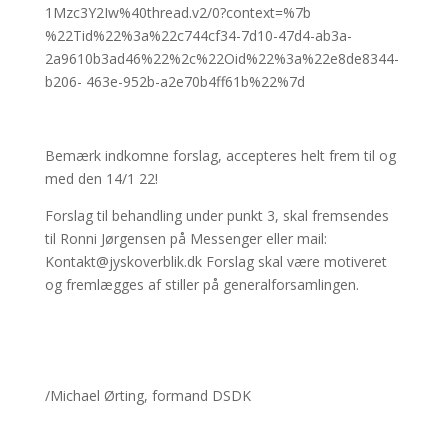
1Mzc3Y2Iw%40thread.v2/0?context=%7b
%22Tid%22%3a%22c744cf34-7d10-47d4-ab3a-
2a9610b3ad46%22%2c%22Oid%22%3a%22e8de8344-
b206- 463e-952b-a2e70b4ff61b%22%7d
Bemærk indkomne forslag, accepteres helt frem til og
med den 14/1 22!
Forslag til behandling under punkt 3, skal fremsendes
til Ronni Jørgensen på Messenger eller mail:
Kontakt@jyskoverblik.dk Forslag skal være motiveret
og fremlægges af stiller på generalforsamlingen.
/Michael Ørting, formand DSDK