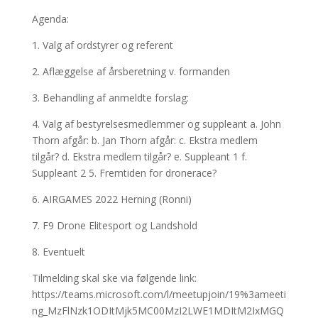
Agenda:
1. Valg af ordstyrer og referent
2. Aflæggelse af årsberetning v. formanden
3. Behandling af anmeldte forslag:
4. Valg af bestyrelsesmedlemmer og suppleant a. John
Thorn afgår: b. Jan Thorn afgår: c. Ekstra medlem
tilgår? d. Ekstra medlem tilgår? e. Suppleant 1 f.
Suppleant 2 5. Fremtiden for dronerace?
6. AIRGAMES 2022 Herning (Ronni)
7. F9 Drone Elitesport og Landshold
8. Eventuelt
Tilmelding skal ske via følgende link:
https://teams.microsoft.com/l/meetupjoin/19%3ameeti
ng_MzFlNzk1ODItMjk5MC00MzI2LWE1MDItM2IxMGQ